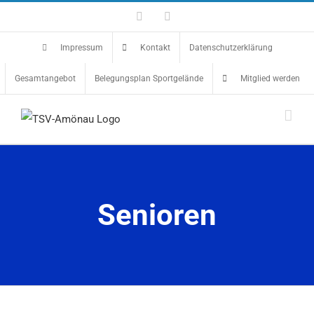
Zum
Facebook
Instagram
Inhalt
Impressum
Kontakt
Datenschutzerklärung
springen
Gesamtangebot
Belegungsplan Sportgelände
Mitglied werden
Senioren