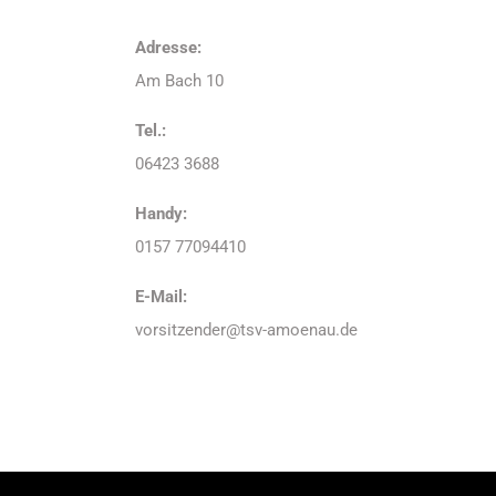
Adresse:
Am Bach 10
Tel.:
06423 3688
Handy:
0157 77094410
E-Mail:
vorsitzender@tsv-amoenau.de